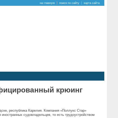
на главную
поиск по сайту
карта сайта
ифицированный крюинг
дске, республика Карелия. Компания «Поллукс Стар»
я иностранных судовладельцев, то есть трудоустройством