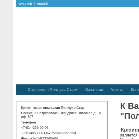
русский
english
О крюинге «Поллукс Стар»
Вакансии
Анкета
Кон
К В
Крюинговая компания Поллукс Стар
"По
Россия, г. Петрозаводск, Фридриха Энгельса д. 10
оф. 307
Телефон
+7-814-233-00-08
Крюинг
+79114060008 Max messenger chat
является 
Факс
+7-814-233-00-08