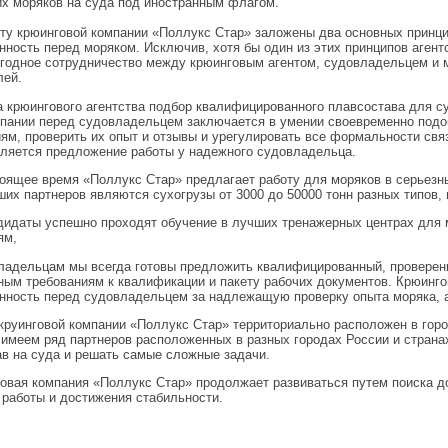
их моряков на суда под иностранным флагом.
 крюинговой компании «Поллукс Стар
»
заложены два основных принци
нность перед моряком. Исключив, хотя бы один из этих принципов агент
годное сотрудничество между крюинговым агентом, судовладельцем и 
лей.
рюингового агентства подбор квалифицированного плавсостава для суд
мпании перед судовладельцем заключается в умении своевременно подо
ям, проверить их опыт и отзывы и урегулировать все формальности связ
вляется предложение работы у надежного судовладельца.
щее время «Поллукс Стар» предлагает работу для моряков в серьезны
их партнеров являются сухогрузы от 3000 до 50000 тонн разных типов,
дидаты успешно проходят обучение в лучших тренажерных центрах для 
ям,
ельцам мы всегда готовы предложить квалифицированный, проверенны
ным требованиям к квалификации и пакету рабочих документов. Крюинго
нность перед судовладельцем за надлежащую проверку опыта моряка, а
инговой компании «Поллукс Стар» территориально расположен в городе
имеем ряд партнеров расположенных в разных городах России и страна
в на суда и решать самые сложные задачи.
ая компания «Поллукс Стар» продолжает развиваться путем поиска д
работы и достижения стабильности.