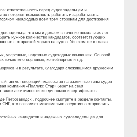
па: ответственность перед судовладельцем и
ство потеряет возможность работать и зарабатывать.
моряком необходимо всем трем сторонам для достижения
овладельца, что мы и делаем в течение нескольких лет.
брать нужное количество кандидатов, соответствующих
анные с отправкой моряка на судно. Успехом же в глазах
х, уверенных, надежных судоходных компаниях. Основой
 включаю многоцелевые, контейнерные и т.д.
моряков и в результате, благодаря сложившимся дружеским
й, англо-говорящий плавсостав на различные типы судов
вая компания «Поллукс Стар» берет на себя
 также легитимности его дипломов и сертификатов.
 Петрозаводск , подробнее смотрите в разделе контакты.
х СНГ, что позволяет максимально оперативно отправлять
остойных кандидатов и надежных судовладельцев для