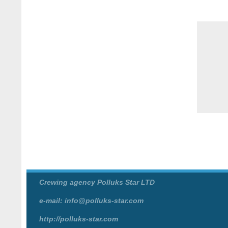
Crewing agency Polluks Star LTD
e-mail: info@polluks-star.com
http://polluks-star.com