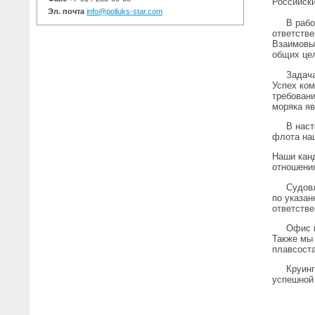
Российск
Эл. почта
info@polluks-star.com
В работу
ответстве
Взаимовы
общих це
Задача к
Успех ко
требовани
моряка я
В настоя
флота наш
Наши кан
отношени
Судовлад
по указан
ответстве
Офис кру
Также мы 
плавсоста
Круингов
успешной 